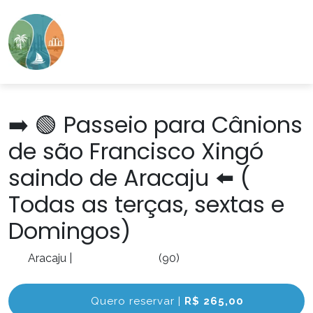
➡️ 🟢 Passeio para Cânions
de são Francisco Xingó
saindo de Aracaju ⬅️ (
Todas as terças, sextas e
Domingos)
Aracaju
|
(90)
Quero reservar |
R$ 265,00