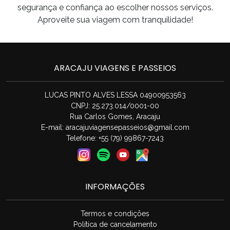
segurança e confiança ao escolher nossos serviços.
Aproveite sua viagem com tranquilidade!
ARACAJU VIAGENS E PASSEIOS
LUCAS PINTO ALVES LESSA 04900953563
CNPJ: 25.273.014/0001-00
Rua Carlos Gomes, Aracaju
E-mail:
aracajuviagensepasseios@gmail.com
Telefone: +55 (79) 99867-7243
INFORMAÇÕES
Termos e condições
Política de cancelamento